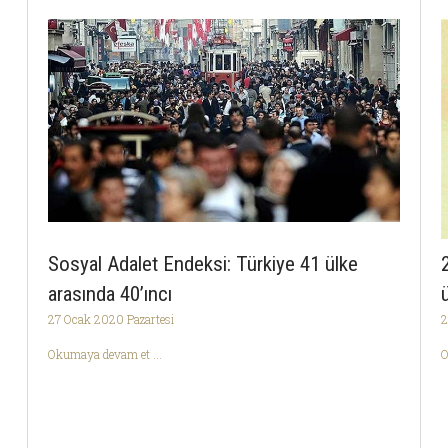
Sosyal Adalet Endeksi: Türkiye 41 ülke
arasında 40’ıncı
27 Ocak 2020 Pazartesi
2
Okumaya devam et ...
O