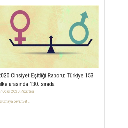
2020 Cinsiyet Eşitliği Raporu: Türkiye 153
ülke arasında 130. sırada
7 Ocak 2020 Pazartesi
kumaya devam et ...