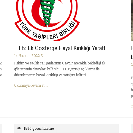
TTB: Ek Gösterge Hayal Kırıklığı Yarattı
14 Haziran 2022 Salı
ak
Hekim ve sağlık çalışanlarının 6 aydır merakla beklediği ek
2
in
göstergenin detayları belli oldu. TTB yaptığı açıklama ile
T
re
düzenlemenin hayal kırıklığı yarattığını belirtti.
B
g
Okumaya devam et ...
h
p
O
1590 görüntüleme