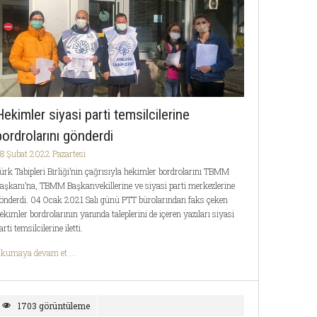
Hekimler siyasi parti temsilcilerine
bordrolarını gönderdi
8 Şubat 2022 Pazartesi
ürk Tabipleri Birliği’nin çağrısıyla hekimler bordrolarını TBMM
aşkanı’na, TBMM Başkanvekillerine ve siyasi parti merkezlerine
önderdi. 04 Ocak 2021 Salı günü PTT bürolarından faks çeken
ekimler bordrolarının yanında taleplerini de içeren yazıları siyasi
arti temsilcilerine iletti.
kumaya devam et ...
1703 görüntüleme