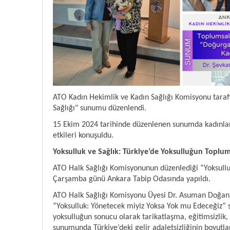
ATO Kadın Hekimlik ve Kadın Sağlığı Komisyonu tarafı
Sağlığı" sunumu düzenlendi.
15 Ekim 2024 tarihinde düzenlenen sunumda kadınlara d
etkileri konuşuldu.
Yoksulluk ve Sağlık: Türkiye’de Yoksulluğun Topl
ATO Halk Sağlığı Komisyonunun düzenlediği “Yoksullu
Çarşamba günü Ankara Tabip Odasında yapıldı.
ATO Halk Sağlığı Komisyonu Üyesi Dr. Asuman Doğan’ı
“Yoksulluk: Yönetecek miyiz Yoksa Yok mu Edeceğiz” s
yoksulluğun sonucu olarak tarikatlaşma, eğitimsizlik, 
sunumunda Türkiye’deki gelir adaletsizliğinin boyut