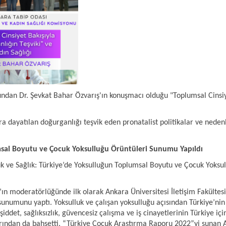
ndan Dr. Şevkat Bahar Özvarış'ın konuşmacı olduğu "Toplumsal Cinsiye
ayatılan doğurganlığı teşvik eden pronatalist politikalar ve nedenler
umsal Boyutu ve Çocuk Yoksulluğu Örüntüleri Sunumu Yapıldı
k ve Sağlık: Türkiye’de Yoksulluğun Toplumsal Boyutu ve Çocuk Yoksu
n moderatörlüğünde ilk olarak Ankara Üniversitesi İletişim Fakülte
unumunu yaptı. Yoksulluk ve çalışan yoksulluğu açısından Türkiye’nin
şiddet, sağlıksızlık, güvencesiz çalışma ve iş cinayetlerinin Türkiye i
larından da bahsetti. “Türkiye Çocuk Araştırma Raporu 2022”yi sunan 