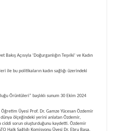
t Bakış Açısıyla 'Doğurganlığın Teşviki' ve Kadın
i ile bu politikaların kadın sağlığı üzerindeki
lluğu Örüntüleri” başlıklı sunum 30 Ekim 2024
si Öğretim Üyesi Prof. Dr. Gamze Yücesan Özdemir
 dünya ölçeğindeki yerini anlatan Özdemir,
çin ciddi sorun oluşturduğunu kaydetti. Özdemir
ATO Halk Sağlığı Komisyonu Üyesi Dr. Ebru Basa,