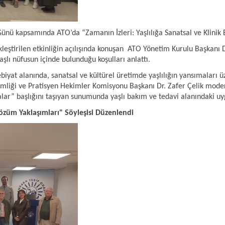
 Günü kapsamında ATO’da “Zamanın İzleri: Yaşlılığa Sanatsal ve Klinik B
leştirilen etkinliğin açılışında konuşan ATO Yönetim Kurulu Başkanı
şlı nüfusun içinde bulunduğu koşulları anlattı.
biyat alanında, sanatsal ve kültürel üretimde yaşlılığın yansımaları ü
ekimliği ve Pratisyen Hekimler Komisyonu Başkanı Dr. Zafer Çelik mo
r” başlığını taşıyan sunumunda yaşlı bakım ve tedavi alanındaki uyg
özüm Yaklaşımları" Söyleşisi Düzenlendi