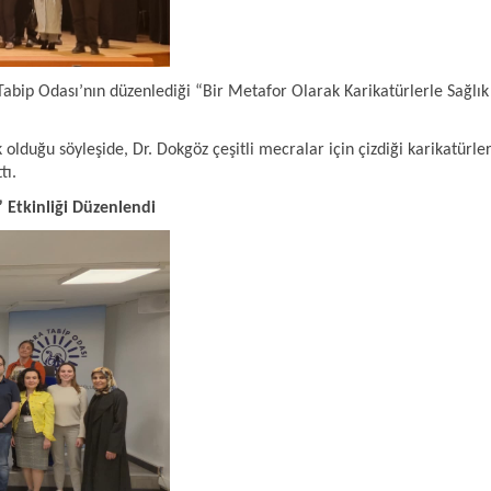
bip Odası’nın düzenlediği “Bir Metafor Olarak Karikatürlerle Sağlık
k olduğu söyleşide, Dr. Dokgöz çeşitli mecralar için çizdiği karikatürl
tı.
ş” Etkinliği Düzenlendi