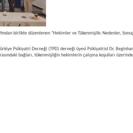
afından birlikte düzenlenen "Hekimler ve Tükenmişlik: Nedenler, Sonu
rkiye Psikiyatri Derneği (TPD) derneği üyesi Psikiyatrist Dr. Beginha
rasındaki bağları, tükenmişliğin hekimlerin çalışma koşulları üzerindek