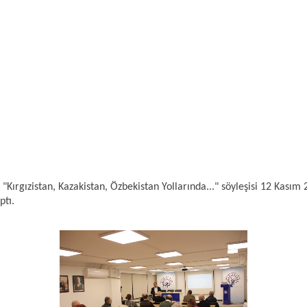
ırgızistan, Kazakistan, Özbekistan Yollarında..." söyleşisi 12 Kasım
ptı.