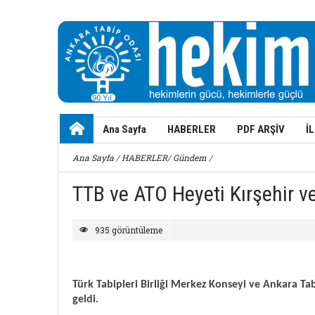
Ana Sayfa
HABERLER
PDF ARŞİV
İ
Ana Sayfa
/
HABERLER
/
Gündem
/
TTB ve ATO Heyeti Kırşehir ve
935 görüntüleme
Türk Tabipleri Birliği Merkez Konseyi ve Ankara Ta
geldi.