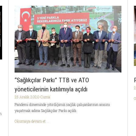
“Sağlıkçılar Parkı” TTB ve ATO
2
yöneticilerinin katılımıyla açıldı
25 Aralık 2020 Cuma
O
Pandemi döneminde yitirdiğimiz sağlık çalışanlarının anısını
yaşatmak adına Sağlıkçılar Parkı açıldı.
m
Okumaya devam et ...