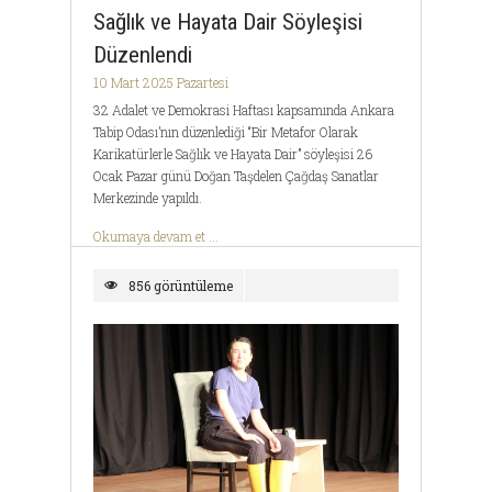
Sağlık ve Hayata Dair Söyleşisi
Düzenlendi
10 Mart 2025 Pazartesi
32 Adalet ve Demokrasi Haftası kapsamında Ankara
Tabip Odası’nın düzenlediği “Bir Metafor Olarak
Karikatürlerle Sağlık ve Hayata Dair” söyleşisi 26
Ocak Pazar günü Doğan Taşdelen Çağdaş Sanatlar
Merkezinde yapıldı.
Okumaya devam et ...
856 görüntüleme