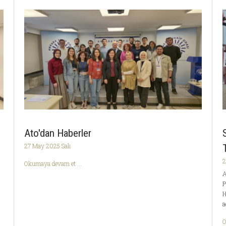
Ato'dan Haberler
27 May 2025 Salı
2
Okumaya devam et ...
A
P
H
a
O