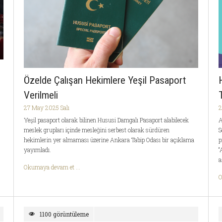
Özelde Çalışan Hekimlere Yeşil Pasaport
Verilmeli
27 May 2025 Salı
2
Yeşil pasaport olarak bilinen Hususi Damgalı Pasaport alabilecek
A
meslek grupları içinde mesleğini serbest olarak sürdüren
S
hekimlerin yer almaması üzerine Ankara Tabip Odası bir açıklama
p
yayımladı.
“
a
Okumaya devam et ...
O
1100 görüntüleme