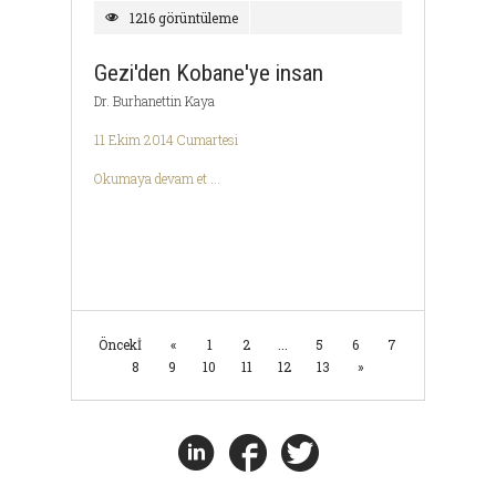
1216 görüntüleme
Gezi'den Kobane'ye insan
Dr. Burhanettin Kaya
11 Ekim 2014 Cumartesi
Okumaya devam et ...
Öncekİ
«
1
2
...
5
6
7
8
9
10
11
12
13
»