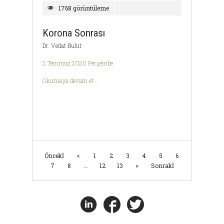
1768 görüntüleme
Korona Sonrası
Dr. Vedat Bulut
2 Temmuz 2020 Perşembe
Okumaya devam et ...
Öncekİ
«
1
2
3
4
5
6
7
8
...
12
13
»
Sonrakİ