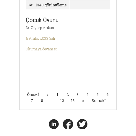
1340 görüntüleme
Çocuk Oyunu
Dr. Zeynep Arıkan
6 Aralık 2022 Salı
Okumaya devam et ...
Öncekİ
«
1
2
3
4
5
6
7
8
...
12
13
»
Sonrakİ